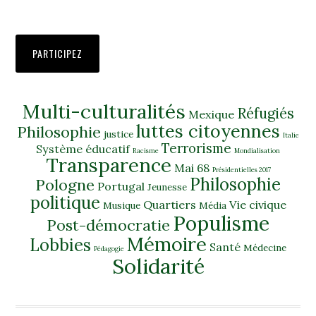
PARTICIPEZ
Multi-culturalités
Réfugiés
Mexique
luttes citoyennes
Philosophie
justice
Italie
Terrorisme
Système éducatif
Racisme
Mondialisation
Transparence
Mai 68
Présidentielles 2017
Philosophie
Pologne
Portugal
Jeunesse
politique
Quartiers
Vie civique
Musique
Média
Populisme
Post-démocratie
Mémoire
Lobbies
Santé
Médecine
Pédagogie
Solidarité