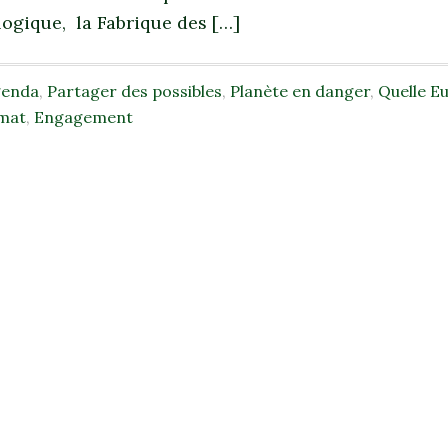
logique, la Fabrique des […]
genda
,
Partager des possibles
,
Planète en danger
,
Quelle E
imat
,
Engagement