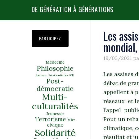
DE GÉNÉRATION À GÉNÉRATIONS
Les assi
PARTICIPEZ
mondial,
19/02/2021
p
Médecine
Philosophie
Les assises d
Racisme
Présidentielles 2017
Post-
débat de gra
démocratie
appellent à 
Multi-
réseaux et le
culturalités
l’appel publ
Jeunesse
Terrorisme
Pour un reha
Vie
civique
climatique, c
Solidarité
résultat et j