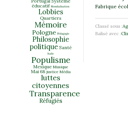
Portugal
Système
éducatif
Fabrique éco
Mondialisation
Lobbies
Quartiers
Mémoire
Classé sous :
A
Pologne
Balisé avec :
Cl
Pédagogie
Philosophie
politique
Santé
Italie
Populisme
Mexique
Musique
Mai 68
justice
Média
luttes
citoyennes
Transparence
Réfugiés