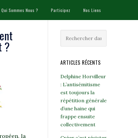
Qui Sommes Nous ?
Participez
Nos Liens
ment
t ?
ARTICLES RÉCENTS
Delphine Horvilleur
: L’antisémitisme
est toujours la
répétition générale
d’une haine qui
frappe ensuite
collectivement
ropéen, la
Créer c’est résister