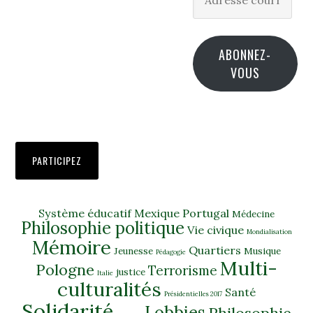
courriel
ABONNEZ-
VOUS
PARTICIPEZ
Système éducatif
Mexique
Portugal
Médecine
Philosophie politique
Vie civique
Mondialisation
Mémoire
Quartiers
Jeunesse
Musique
Pédagogie
Multi-
Pologne
Terrorisme
justice
Italie
culturalités
Santé
Présidentielles 2017
Solidarité
Lobbies