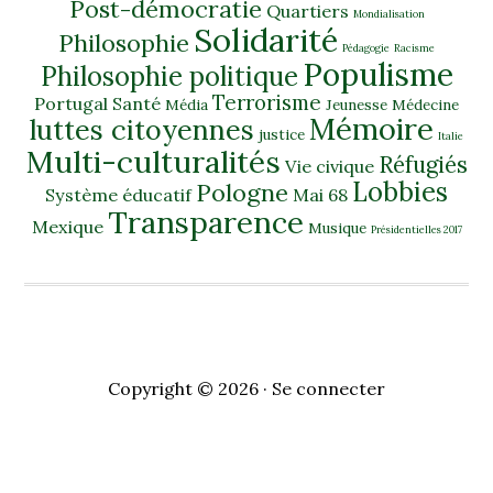
Post-démocratie
Quartiers
Mondialisation
Solidarité
Philosophie
Pédagogie
Racisme
Populisme
Philosophie politique
Terrorisme
Portugal
Santé
Média
Jeunesse
Médecine
Mémoire
luttes citoyennes
justice
Italie
Multi-culturalités
Réfugiés
Vie civique
Lobbies
Pologne
Système éducatif
Mai 68
Transparence
Mexique
Musique
Présidentielles 2017
Copyright © 2026 ·
Se connecter