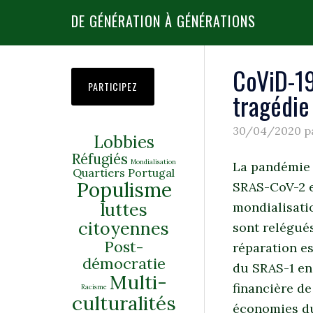
DE GÉNÉRATION À GÉNÉRATIONS
CoViD-19
PARTICIPEZ
tragédi
30/04/2020
p
Lobbies
Réfugiés
Mondialisation
La pandémie 
Quartiers
Portugal
Populisme
SRAS-CoV-2 e
luttes
mondialisatio
citoyennes
sont relégués
Post-
réparation es
démocratie
du SRAS-1 en 
Multi-
financière de
Racisme
culturalités
économies du