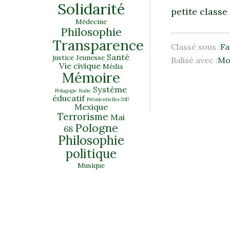
Solidarité
petite class
Médecine
Philosophie
Transparence
Classé sous :
Fa
Santé
justice
Jeunesse
Balisé avec :
Mo
Vie civique
Média
Mémoire
Système
Pédagogie
Italie
éducatif
Présidentielles 2017
Mexique
Terrorisme
Mai
Pologne
68
Philosophie
politique
Musique