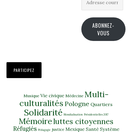
courriel
ABONNEZ-
VOUS
PARTICIPEZ
Multi-
Vie civique
Musique
Médecine
culturalités
Pologne
Quartiers
Solidarité
Mondialisation
Présidentielles 2017
Mémoire
luttes citoyennes
Réfugiés
Mexique
Santé
Système
justice
Pédagogie