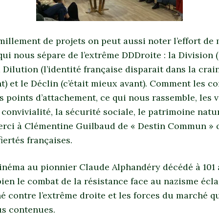
illement de projets on peut aussi noter l’effort de
 qui nous sépare de l’extrême DDDroite : la Division
a Dilution (l’identité française disparait dans la crai
 et le Déclin (c’était mieux avant). Comment les co
s points d’attachement, ce qui nous rassemble, les 
 convivialité, la sécurité sociale, le patrimoine natu
Merci à Clémentine Guilbaud de « Destin Commun » q
iertés françaises.
néma au pionnier Claude Alphandéry décédé à 101 
en le combat de la résistance face au nazisme éclai
é contre l’extrême droite et les forces du marché q
us contenues.