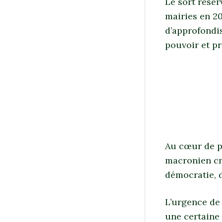
Le sort réser
mairies en 20
d’approfondis
pouvoir et p
Au cœur de p
macronien cr
démocratie, d
L’urgence de 
une certaine 