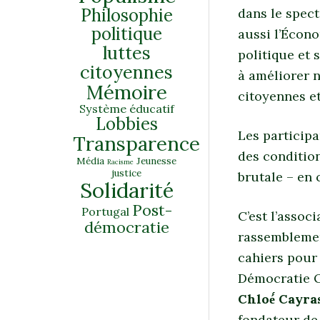
Philosophie
dans le spect
politique
aussi l’Écon
luttes
politique et 
citoyennes
à améliorer n
Mémoire
citoyennes et
Système éducatif
Lobbies
Les particip
Transparence
des conditio
Média
Jeunesse
Racisme
justice
brutale – en 
Solidarité
Post-
Portugal
C’est l’assoc
démocratie
rassemblement
cahiers pour 
Démocratie 
Chloé́ Cayra
fondateur de