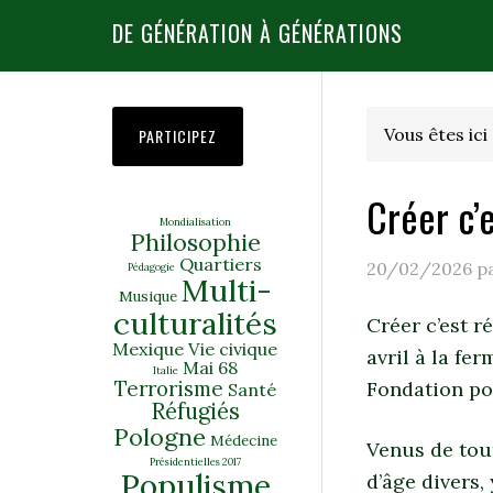
DE GÉNÉRATION À GÉNÉRATIONS
Vous êtes ici 
PARTICIPEZ
Créer c’e
Mondialisation
Philosophie
Quartiers
20/02/2026
p
Pédagogie
Multi-
Musique
culturalités
Créer c’est r
Mexique
Vie civique
avril à la fe
Mai 68
Italie
Terrorisme
Fondation po
Santé
Réfugiés
Pologne
Médecine
Venus de tout
Présidentielles 2017
Populisme
d’âge divers,