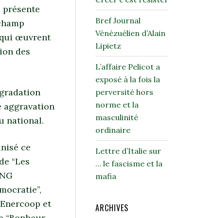
s présente
Bref Journal
 champ
Vénézuélien d’Alain
x qui œuvrent
Lipietz
sion des
L’affaire Pelicot a
exposé à la fois la
égradation
perversité hors
norme et la
e aggravation
masculinité
u national.
ordinaire
anisé ce
Lettre d’Italie sur
 de “Les
… le fascisme et la
ONG
mafia
mocratie”,
d’Enercoop et
ARCHIVES
de “Bonheur