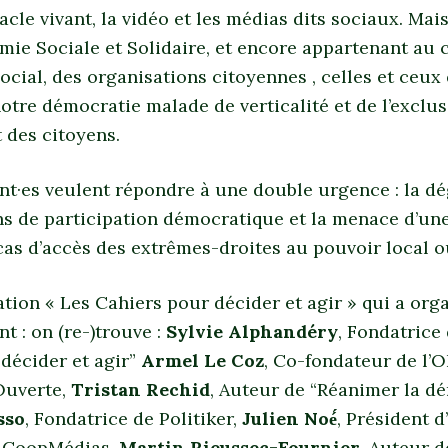
acle vivant, la vidéo et les médias dits sociaux. Mai
omie Sociale et Solidaire, et encore appartenant au
social, des organisations citoyennes , celles et ceu
otre démocratie malade de verticalité et de l’exclu
 des citoyens.
ant·es veulent répondre à une double urgence : la d
ns de participation démocratique et la menace d’un
cas d’accès des extrêmes-droites au pouvoir local o
iation « Les Cahiers pour décider et agir » qui a org
 : on (re-)trouve :
Sylvie Alphandéry
, Fondatrice
décider et agir”
Armel Le Coz
, Co-fondateur de l’
Ouverte,
Tristan Rechid
, Auteur de “Réanimer la dé
sso
, Fondatrice de Politiker,
Julien Noé́
, Président 
 CoopMédias,
Martin Rieussec-Fournier
, Auteur 