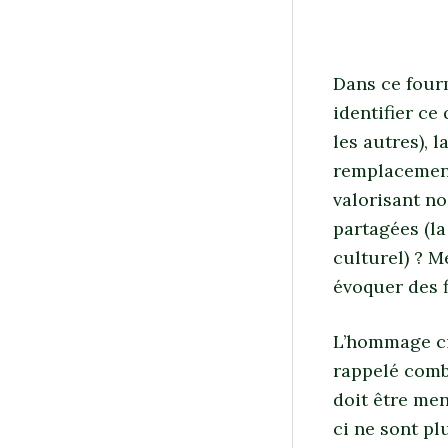
Dans ce fourm
identifier ce
les autres), l
remplacement)
valorisant no
partagées (la
culturel) ? 
évoquer des f
L’hommage ci
rappelé combi
doit être men
ci ne sont pl