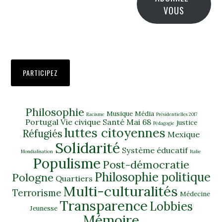
VOUS
PARTICIPEZ
Philosophie
Musique
Média
Racisme
Présidentielles 2017
Portugal
Vie civique
Santé
Mai 68
justice
Pédagogie
luttes citoyennes
Réfugiés
Mexique
Solidarité
Système éducatif
Mondialisation
Italie
Populisme
Post-démocratie
Philosophie politique
Pologne
Quartiers
Multi-culturalités
Terrorisme
Médecine
Transparence
Lobbies
Jeunesse
Mémoire