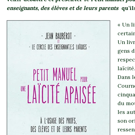
enseignants, des élèves et de leurs parents
qu’il
« Un li
certai
Un liv
gens d
respec
laïcité
Dans l
Courne
cinqua
du mou
les au
son or
ressen