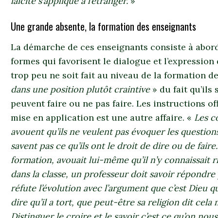
laïcité s’applique à l’étranger.
»
Une grande absente, la formation des enseignants
La démarche de ces enseignants consiste à abord
formes qui favorisent le dialogue et l’expression 
trop peu ne soit fait au niveau de la formation 
dans une position plutôt craintive
» du fait qu’ils
peuvent faire ou ne pas faire. Les instructions of
mise en application est une autre affaire. «
Les co
avouent qu’ils ne veulent pas évoquer les questions
savent pas ce qu’ils ont le droit de dire ou de fai
formation, avouait lui-même qu’il n’y connaissait ri
dans la classe, un professeur doit savoir répondre 
réfute l’évolution avec l’argument que c’est Dieu qui
dire qu’il a tort, que peut-être sa religion dit cela m
Distinguer le croire et le savoir c’est ce qu’on no