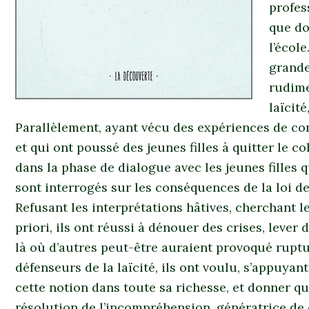
profes
que do
l’écol
grande
rudime
laïcit
Parallèlement, ayant vécu des expériences de conf
et qui ont poussé des jeunes filles à quitter le col
dans la phase de dialogue avec les jeunes filles 
sont interrogés sur les conséquences de la loi d
Refusant les interprétations hâtives, cherchant l
priori, ils ont réussi à dénouer des crises, lever 
là où d’autres peut-être auraient provoqué ruptur
défenseurs de la laïcité, ils ont voulu, s’appuyan
cette notion dans toute sa richesse, et donner q
résolution de l’incompréhension, génératrice de 