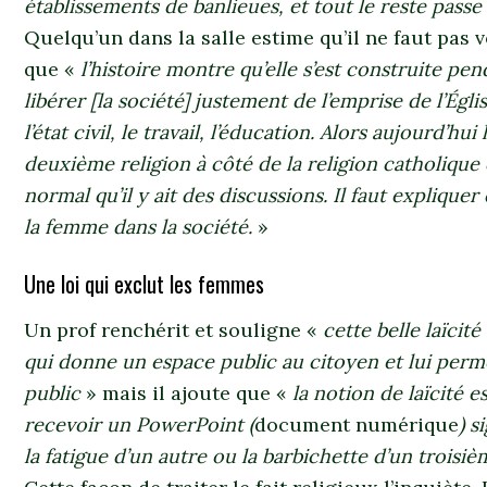
établissements de banlieues, et tout le reste passe 
Quelqu’un dans la salle estime qu’il ne faut pas 
que «
l’histoire montre qu’elle s’est construite p
libérer [la société] justement de l’emprise de l’Égl
l’état civil, le travail, l’éducation. Alors aujourd’hui
deuxième religion à côté de la religion catholique 
normal qu’il y ait des discussions. Il faut expliquer 
la femme dans la société.
»
Une loi qui exclut les femmes
Un prof renchérit et souligne «
cette belle laïcit
qui donne un espace public au citoyen et lui perme
public
» mais il ajoute que «
la notion de laïcité e
recevoir un PowerPoint (
document numérique
) s
la fatigue d’un autre ou la barbichette d’un troisiè