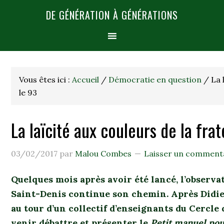
DE GÉNÉRATION À GÉNÉRATIONS
Vous êtes ici :
Accueil
/
Démocratie en question
/
La 
le 93
La laïcité aux couleurs de la fra
03/02/2017
par
Malou Combes
Laisser un comment
Quelques mois après avoir été lancé, l’observat
Saint-Denis continue son chemin. Après Didier
au tour d’un collectif d’enseignants du Cercle
venir débattre et présenter le
Petit manuel pour