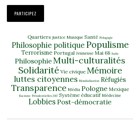
PARTICIPEZ
Quartiers
Santé
justice
Musique
Pédagogie
Populisme
Philosophie politique
Terrorisme
Portugal
Mai 68
Jeunesse
Italie
Multi-culturalités
Philosophie
Solidarité
Mémoire
Vie civique
luttes citoyennes
Réfugiés
Mondialisation
Transparence
Pologne
Mexique
Média
Système éducatif
Médecine
Racisme
Présidentielles 2017
Lobbies
Post-démocratie