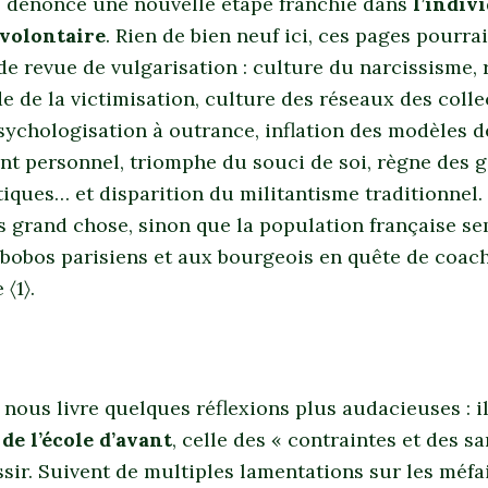
1 dénonce une nouvelle étape franchie dans
l’indiv
 volontaire
. Rien de bien neuf ici, ces pages pourrai
de revue de vulgarisation : culture du narcissisme, 
e de la victimisation, culture des réseaux des colle
sychologisation à outrance, inflation des modèles d
t personnel, triomphe du souci de soi, règne des 
iques… et disparition du militantisme traditionnel.
s grand chose, sinon que la population française se
bobos parisiens et aux bourgeois en quête de coac
〈1〉.
 nous livre quelques réflexions plus audacieuses :
de l’école d’avant
, celle des « contraintes et des s
ssir. Suivent de multiples lamentations sur les méfai