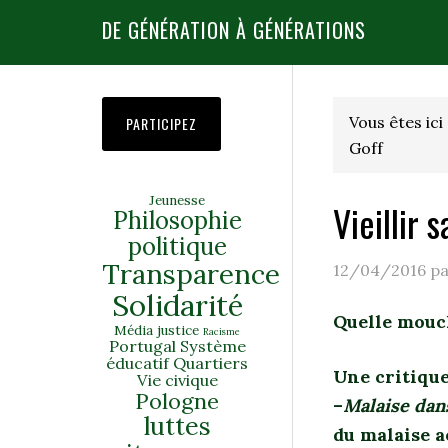
DE GÉNÉRATION À GÉNÉRATIONS
Vous êtes ici 
PARTICIPEZ
Goff
Jeunesse
Vieillir 
Philosophie
politique
Transparence
12/04/2016
p
Solidarité
Quelle mouch
Média
justice
Racisme
Portugal
Système
éducatif
Quartiers
Une critique
Vie civique
Pologne
–
Malaise dan
luttes
du malaise a