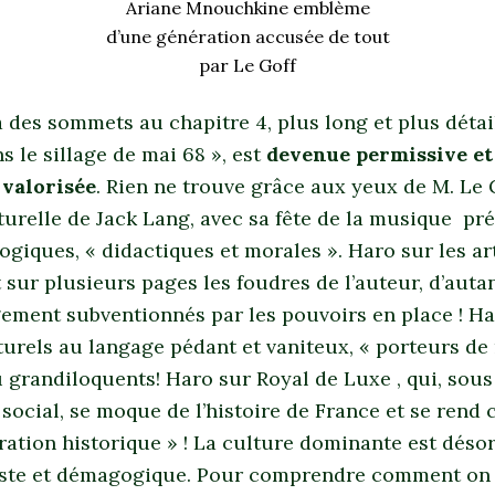
Ariane Mnouchkine emblème
d’une génération accusée de tout
par Le Goff
 des sommets au chapitre 4, plus long et plus détail
ns le sillage de mai 68 », est
devenue permissive et 
 valorisée
. Rien ne trouve grâce aux yeux de M. Le G
turelle de Jack Lang, avec sa fête de la musique pré
logiques, « didactiques et morales ». Haro sur les art
 sur plusieurs pages les foudres de l’auteur, d’autan
gement subventionnés par les pouvoirs en place ! Ha
lturels au langage pédant et vaniteux, « porteurs d
u grandiloquents! Haro sur Royal de Luxe , qui, sous
 social, se moque de l’histoire de France et se rend
ration historique » ! La culture dominante est déso
ste et démagogique. Pour comprendre comment on 