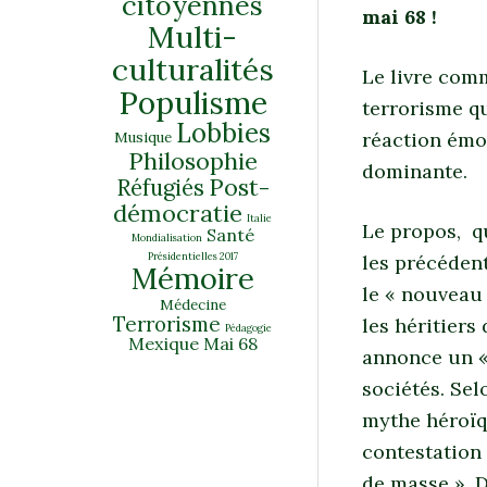
citoyennes
mai 68 !
Multi-
culturalités
Le livre comm
Populisme
terrorisme qu
Lobbies
Musique
réaction émot
Philosophie
dominante.
Post-
Réfugiés
démocratie
Italie
Le propos, q
Santé
Mondialisation
Présidentielles 2017
les précédent
Mémoire
le « nouveau
Médecine
Terrorisme
les héritiers 
Pédagogie
Mexique
Mai 68
annonce un «
sociétés. Sel
mythe héroïq
contestation
de masse ». 