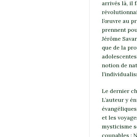
arrivés là, il
révolutionna
l’œuvre au pr
prennent pour
Jérôme Savary
que de la pro
adolescentes
notion de nati
l’individual
Le dernier c
L’auteur y é
évangéliques
et les voyag
mysticisme s
coupables : N