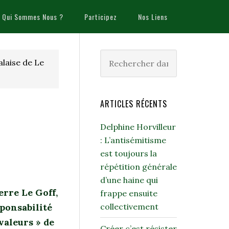
Qui Sommes Nous ?
Participez
Nos Liens
malaise de Le
ARTICLES RÉCENTS
Delphine Horvilleur
: L’antisémitisme
est toujours la
répétition générale
d’une haine qui
erre Le Goff,
frappe ensuite
sponsabilité
collectivement
valeurs » de
Créer c’est résister