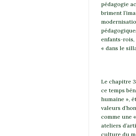
pédagogie act
briment l’ima
modernisation
pédagogiques
enfants-rois,
« dans le sil
Le chapitre 
ce temps béni
humaine », é
valeurs d’hon
comme une « a
ateliers d’art
culture du mo