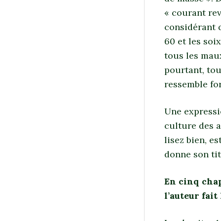
« courant rev
considérant 
60 et les soi
tous les maux
pourtant, to
ressemble for
Une expressio
culture des a
lisez bien, e
donne son tit
En cinq chap
l’auteur fait