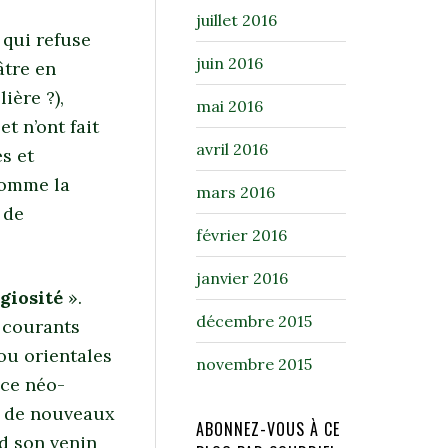
juillet 2016
 qui refuse
juin 2016
âtre en
ière ?),
mai 2016
t n’ont fait
avril 2016
s et
comme la
mars 2016
 de
février 2016
janvier 2016
giosité
».
décembre 2015
 courants
ou orientales
novembre 2015
 ce néo-
t de nouveaux
ABONNEZ-VOUS À CE
nd son venin