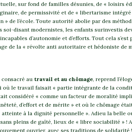
uelle, sur fond de familles désunies, de « loisirs é
ginaire, de permissivité et de « libertarisme intégré 
 » de l’école. Toute autorité abolie par des métho
 soi-disant modernistes, les enfants surinvestis de
 incapables d’autonomie et d’efforts. Tout cela s’est
lage de la « révolte anti autoritaire et hédoniste de m
3 consacré au
travail et au chômage
, reprend l’élo
 où le travail faisait « partie intégrante de la condi
tait considéré « comme un facteur de moralité impl
nêteté, d’effort et de mérite » et où le chômage étai
tteinte à la dignité personnelle ». Adieu la belle o
isans pleins de gaîté, lieux de « libre sociabilité » ! 
uvement ouvrier, avec ses traditions de solidarité 