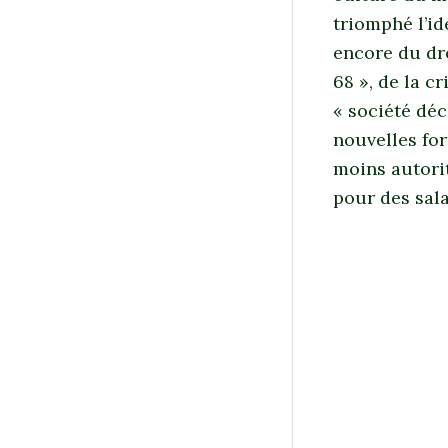
triomphé l’id
encore du dro
68 », de la c
« société déc
nouvelles for
moins autorit
pour des sala