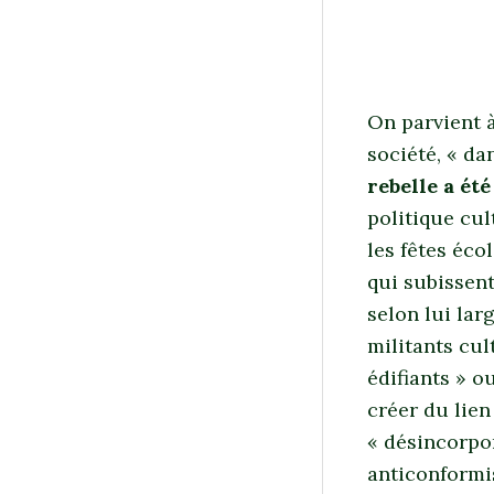
On parvient à
société, « da
rebelle a été
politique cul
les fêtes éco
qui subissent
selon lui lar
militants cu
édifiants » o
créer du lien
« désincorpo
anticonformi