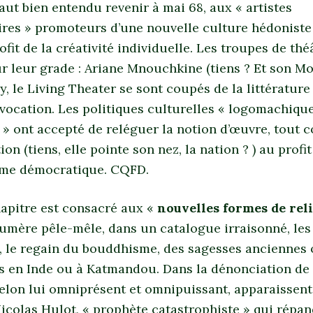
 faut bien entendu revenir à mai 68, aux « artistes
ires » promoteurs d’une nouvelle culture hédoniste
ofit de la créativité individuelle. Les troupes de thé
 leur grade : Ariane Mnouchkine (tiens ? Et son Mol
, le Living Theater se sont coupés de la littérature e
vocation. Les politiques culturelles « logomachique
 » ont accepté de reléguer la notion d’œuvre, tout 
on (tiens, elle pointe son nez, la nation ? ) au profit
isme démocratique. CQFD.
hapitre est consacré aux «
nouvelles formes de reli
numère pêle-mêle, dans un catalogue irraisonné, les
, le regain du bouddhisme, des sagesses anciennes 
es en Inde ou à Katmandou. Dans la dénonciation de
elon lui omniprésent et omnipuissant, apparaissen
icolas Hulot, « prophète catastrophiste » qui répa