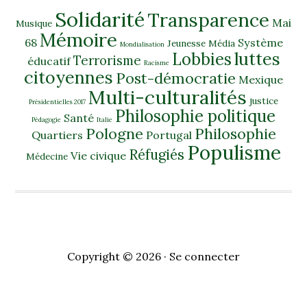
Solidarité
Transparence
Mai
Musique
Mémoire
68
Système
Jeunesse
Média
Mondialisation
luttes
Lobbies
Terrorisme
éducatif
Racisme
citoyennes
Post-démocratie
Mexique
Multi-culturalités
justice
Présidentielles 2017
Philosophie politique
Santé
Pédagogie
Italie
Pologne
Philosophie
Quartiers
Portugal
Populisme
Réfugiés
Vie civique
Médecine
Copyright © 2026 ·
Se connecter