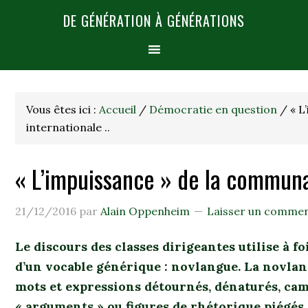
DE GÉNÉRATION À GÉNÉRATIONS
Vous êtes ici :
Accueil
/
Démocratie en question
/
« L
internationale ..
« L’impuissance » de la communau
21/12/2016
par
Alain Oppenheim
Laisser un commen
Le discours des classes dirigeantes utilise à f
d’un vocable générique : novlangue. La novlang
mots et expressions détournés, dénaturés, camo
« arguments » ou figures de rhétorique piégés 